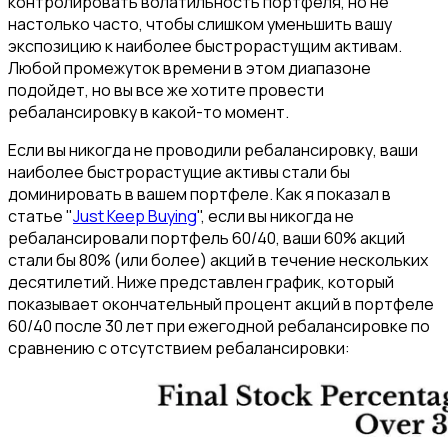
контролировать волатильность портфеля, но не
настолько часто, чтобы слишком уменьшить вашу
экспозицию к наиболее быстрорастущим активам.
Любой промежуток времени в этом диапазоне
подойдет, но вы все же хотите провести
ребалансировку в какой-то момент.
Если вы никогда не проводили ребалансировку, ваши
наиболее быстрорастущие активы стали бы
доминировать в вашем портфеле. Как я показал в
статье "
Just Keep Buying
", если вы никогда не
ребалансировали портфель 60/40, ваши 60% акций
стали бы 80% (или более) акций в течение нескольких
десятилетий. Ниже представлен график, который
показывает окончательный процент акций в портфеле
60/40 после 30 лет при ежегодной ребалансировке по
сравнению с отсутствием ребалансировки: