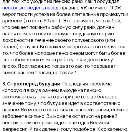
для тех, кто уходит на пенсию рано. Как я обсуждал
несколько недель назад
, правило 4% не имеет 100%
вероятности успеха на более длительные промежутки
времени (то есть 60 лет). Это означает, что любой,
кто решает покинуть рабочую силу рано, должен
надеяться, что они не получат неудачную серию
доходности в течение своего полувекового (или
более) отпуска. Возражением против этого является
то, что более молодые пенсионеры могут быть более
способны вернуться на работу, если дела пойдут
плохо. Я согласен, но тогда это как-то подрывает
смысл ранней пенсии, не так ли?
3. Страх перед будущим.
Последняя проблема,
которую я вижу в раннем выходе на пенсию,
заключается в том, что вы придаете еще большее
значение тому, что будущее идет в соответствии с
планом. Вы можете остаться на ранней пенсии, если не
заболеете сильно. Вы можете остаться на ранней
пенсии, если не произойдет еще одна Великая
депрессия. И так далее и тому подобное. К сожалению,