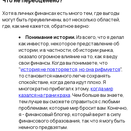
Что не переоценено?
Хотя в личных финансах есть много тем, где выгоды
могут быть преувеличены, вот несколько областей,
где, как мне кажется, обратное верно:
Понимание истории.
Из всего, что я делал
как инвестор, некоторое представление об
истории, и в частности, об истории рынка,
оказало огромное влияние на то, как я веду
свои финансы. Когда вы понимаете, что
"
история не повторяется, но она рифмуется
",
то становится намного легче сохранять
спокойствие, когда дела идут плохо. Я
многократно прибегал к этому,
когда мир
казался на грани краха
. Чем больше вы знаете,
тем лучше вы сможете справиться с любыми
проблемами, которые мир бросит вам. Конечно,
я - финансовый блогер, который верит в силу
финансового образования, так что я могу быть
немного предвзятым.