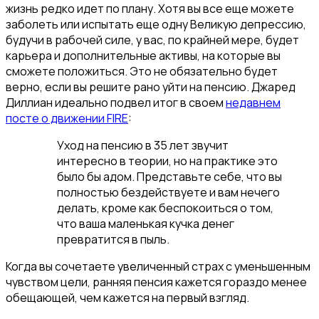
жизнь редко идет по плану. Хотя вы все еще можете
заболеть или испытать еще одну Великую депрессию,
будучи в рабочей силе, у вас, по крайней мере, будет
карьера и дополнительные активы, на которые вы
сможете положиться. Это не обязательно будет
верно, если вы решите рано уйти на пенсию. Джаред
Диллиан идеально подвел итог в своем
недавнем
посте о движении FIRE
:
Уход на пенсию в 35 лет звучит
интересно в теории, но на практике это
было бы адом. Представьте себе, что вы
полностью бездействуете и вам нечего
делать, кроме как беспокоиться о том,
что ваша маленькая кучка денег
превратится в пыль.
Когда вы сочетаете увеличенный страх с уменьшенным
чувством цели, ранняя пенсия кажется гораздо менее
обещающей, чем кажется на первый взгляд.