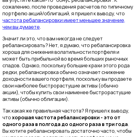
вы упустите какой-то "бонус ребалансировки". К
сожалению, после проведения расчетов по типичному
портфелю акций/облигаций, я пришел к выводу, что
частота ребалансировки имеет меньшее значение,
чем вы думаете
.
Значит ли это, что вам никогда не следует
ребалансировать? Нет, я думаю, что ребалансировка
хороша для снижения волатильности портфеля и
может быть прибыльной во время больших рыночных
спадов. Однако, поскольку большие крахи этого рода
редки, ребалансировка обычно означает
снижение
доходности вашего портфеля, поскольку вы продаете
свои наиболее быстрорастущие активы (обычно
акции), чтобы купить свои наименее быстрорастущие
активы (обычно облигации).
Так какая же правильная частота? Я пришел к выводу,
что
хорошая частота ребалансировки - это от
одного раза в полгода до одного раза в три года
.
Вы хотите ребалансировать достаточно часто, чтобы