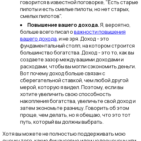
говорится в известной поговорке, "Есть старые
пилоты и есть смелые пилоты, но нет старых,
смелых пилотов".
Повышение вашего дохода.
Я, вероятно,
больше всего писал о
важности повышения
вашего дохода
, и не зря. Доход - это
фундаментальный столп, на котором строится
большинство богатства. Доход - это то, как вы
создаете зазор между вашими доходами и
расходами, чтобы вы могли сэкономить деньги.
Вот почему доход больше связан с
сберегательной ставкой, чем любой другой
мерой, которую я видел. Поэтому, если вы
хотите увеличить свою способность
накопления богатства, увеличьте свой доход и
затем экономьте разницу. Говорить об этом
проще, чем делать, но я обещаю, что это тот
путь, который вы должны выбрать.
Хотя вы можете не полностью поддерживать мою
оценку того, какие финансовые идеи недооценены или