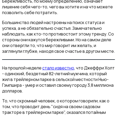
Бережливость, по моему определению, означает
лишение себя чего-то, чего вы хотите и на что можете
позволить себе потратить.
Большинство людей настроены на поиск статуса и
успеха, а не обязательно счастья. Замечательно
наблюдать, как кто-то противостоит этому тренду. Со
стороны они кажутся бережливыми. Но на самом деле
они отвергли то, что мир говорит им желать, и
заглянули глубже, находя свое счастье в другом месте.
На прошлой неделе
стало известно
, что Джеффри Холт
- одинокий, бездетный 82-летний мужчина, который
жил в трейлерном парке в сельской местности Нью-
Гэмпшира - умер и оставил своему городу 3,8 миллиона
долларов.
То, что скромный человек, о котором говорили, как о
том, что проводит день "сидя на своем садовом
тракторе в трейлерном парке", оказался потайным