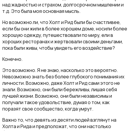
над жадностью и страхом, долгосрочном мышлении и
т.д. Это была моя основная мысль.
Но возможно ли, что Холт и Рид были бы счастливее,
если бы они жили в более хорошем доме, носили более
хорошую одежду, путешествовали по миру, ели в
хороших ресторанах и жертвовали своими деньгами,
пока были живы, чтобы увидеть его воздействие?
Конечно.
Это возможно. Я не знаю, насколько это вероятно.
Невозможно знать без более глубокого понимания их
личности. Возможно, даже Холт и Рид сами этого не
знали. Возможно, они были бережливы, лишая себя
лучшей жизни. Возможно, они были независимы и
получали такое удовольствие, думая о том, как
поразят свое сообщество, когда умрут.
Важно то, что девять из десяти людей взглянут на
Холта и Рида и предположат, что они настолько