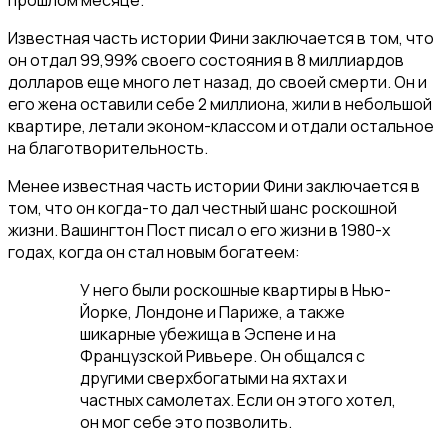
прошлом месяце.
Известная часть истории Фини заключается в том, что
он отдал 99,99% своего состояния в 8 миллиардов
долларов еще много лет назад, до своей смерти. Он и
его жена оставили себе 2 миллиона, жили в небольшой
квартире, летали эконом-классом и отдали остальное
на благотворительность.
Менее известная часть истории Фини заключается в
том, что он когда-то дал честный шанс роскошной
жизни. Вашингтон Пост писал о его жизни в 1980-х
годах, когда он стал новым богатеем:
У него были роскошные квартиры в Нью-
Йорке, Лондоне и Париже, а также
шикарные убежища в Эспене и на
Французской Ривьере. Он общался с
другими сверхбогатыми на яхтах и
частных самолетах. Если он этого хотел,
он мог себе это позволить.