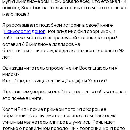
мультимиллионером, шокировало всех, кто его знал - и,
похоже, Холт был настолько незаметным, что его знало
мало людей.
Я рассказывал о подобной истории в своей книге
"
Психология денег
". Рональд Рид был дворником и
работником на автозаправочной станции, который
оставил 4,8 миллиона долларов на
благотворительность, когда скончался в возрасте 92
лет.
Однажды читатель спросил меня: Восхищаюсь ли я
Ридом?
И вообще, восхищаюсь ли я Джеффри Холтом?
Я не совсем уверен, и мне бы хотелось, чтобы я сделал
это яснее в книге.
Холт и Рид - яркие примеры того, что хорошее
обращение с деньгами не связано с тем, насколько
умным вы являетесь или где вы учились. Речь идет
только о правильном поведении - терпении, контроле